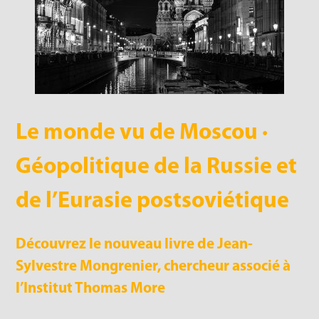
Le monde vu de Moscou ·
Géopolitique de la Russie et
de l’Eurasie postsoviétique
Découvrez le nouveau livre de Jean-
Sylvestre Mongrenier, chercheur associé à
l’Institut Thomas More