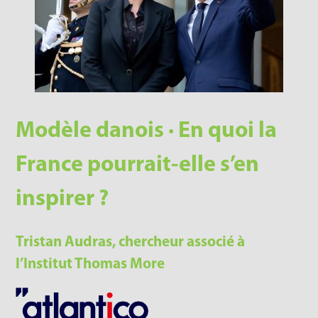
Modèle danois · En quoi la
France pourrait-elle s’en
inspirer ?
Tristan Audras, chercheur associé à
l’Institut Thomas More