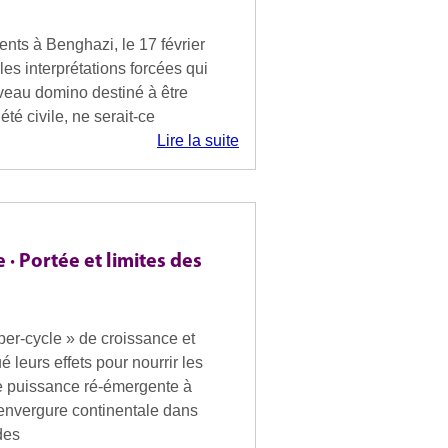
nts à Benghazi, le 17 février
es interprétations forcées qui
veau domino destiné à être
té civile, ne serait-ce
Lire la suite
· Portée et limites des
per-cycle » de croissance et
leurs effets pour nourrir les
ne puissance ré-émergente à
envergure continentale dans
des