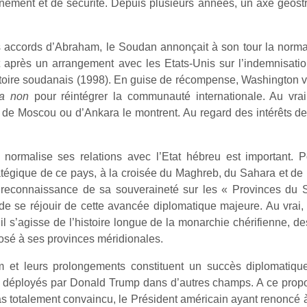
ement et de sécurité. Depuis plusieurs années, un axe géostra
s accords d’Abraham, le Soudan annonçait à son tour la normali
 après un arrangement avec les Etats-Unis sur l’indemnisation 
ritoire soudanais (1998). En guise de récompense, Washington vie
ua non
pour réintégrer la communauté internationale. Au vra
rd de Moscou ou d’Ankara le montrent. Au regard des intérêts de
normalise ses relations avec l’Etat hébreu est important. Po
ratégique de ce pays, à la croisée du Maghreb, du Sahara et de l
 reconnaissance de sa souveraineté sur les « Provinces du S
de se réjouir de cette avancée diplomatique majeure. Au vra
u’il s’agisse de l’histoire longue de la monarchie chérifienne, 
sé à ses provinces méridionales.
et leurs prolongements constituent un succès diplomatique
rts déployés par Donald Trump dans d’autres champs. A ce propos
as totalement convaincu, le Président américain ayant renoncé