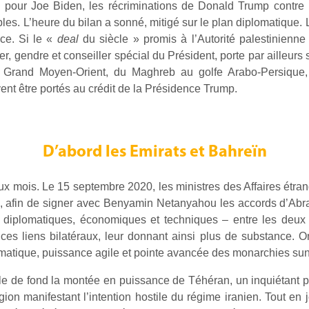
 pour Joe Biden, les récriminations de Donald Trump contre 
ibles. L’heure du bilan a sonné, mitigé sur le plan diplomatique.
nce. Si le «
deal
du siècle » promis à l’Autorité palestinienn
, gendre et conseiller spécial du Président, porte par ailleurs 
e Grand Moyen-Orient, du Maghreb au golfe Arabo-Persique,
vent être portés au crédit de la Présidence Trump.
D’abord les Emirats et Bahreïn
x mois. Le 15 septembre 2020, les ministres des Affaires étran
, afin de signer avec Benyamin Netanyahou les accords d’Abraha
es – diplomatiques, économiques et techniques – entre les deux
ce ces liens bilatéraux, leur donnant ainsi plus de substance. 
matique, puissance agile et pointe avancée des monarchies sun
le de fond la montée en puissance de Téhéran, un inquiétant p
gion manifestant l’intention hostile du régime iranien. Tout en j