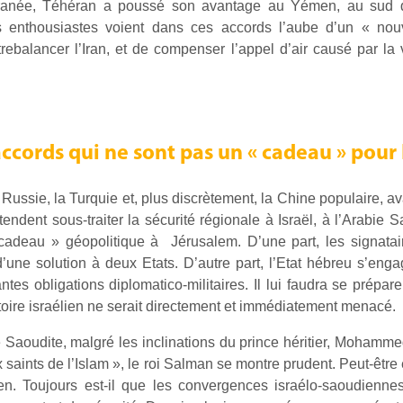
rranée, Téhéran a poussé son avantage au Yémen, au sud d
nthousiastes voient dans ces accords l’aube d’un « nou
rebalancer l’Iran, et de compenser l’appel d’air causé par la
ccords qui ne sont pas un « cadeau » pour 
la Russie, la Turquie et, plus discrètement, la Chine populaire, 
ndent sous-traiter la sécurité régionale à Israël, à l’Arabie 
« cadeau » géopolitique à Jérusalem. D’une part, les signat
 d’une solution à deux Etats. D’autre part, l’Etat hébreu s’eng
ntes obligations diplomatico-militaires. Il lui faudra se prépa
itoire israélien ne serait directement et immédiatement menacé.
e Saoudite, malgré les inclinations du prince héritier, Mohamm
eux saints de l’Islam », le roi Salman se montre prudent. Peut-être
en. Toujours est-il que les convergences israélo-saoudiennes