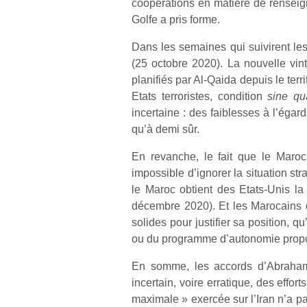
coopérations en matière de renseign
Golfe a pris forme.
Dans les semaines qui suivirent le
(25 octobre 2020). La nouvelle vint
planifiés par Al-Qaida depuis le ter
Etats terroristes, condition
sine q
incertaine : des faiblesses à l’éga
qu’à demi sûr.
En revanche, le fait que le Maroc 
impossible d’ignorer la situation st
le Maroc obtient des Etats-Unis la
décembre 2020). Et les Marocains 
solides pour justifier sa position, q
ou du programme d’autonomie propo
En somme, les accords d’Abraham 
incertain, voire erratique, des effo
maximale » exercée sur l’Iran n’a p