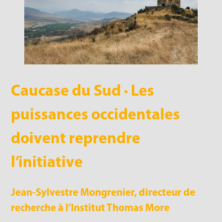
Caucase du Sud · Les
puissances occidentales
doivent reprendre
l’initiative
Jean-Sylvestre Mongrenier, directeur de
recherche à l’Institut Thomas More