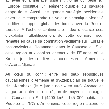
achevée et la menace russe multiforme qui pèse sur
l’Europe constitue un élément durable du paysage
géopolitique. Aussi une grande stratégie occidentale
devra-t-elle comprendre un volet diplomatique visant à
modifier le rapport global des forces avec la Russie-
Eurasie. A l’échelle continentale, l’idée directrice sera
d’exploiter l’affaiblissement de cette dernière, pour
remettre en cause sa domination vacillante sur l’Eurasie
post-soviétique. Notamment dans le Caucase du Sud,
cette région aux confins orientaux de l’Europe où le
Kremlin joue les courtiers malhonnêtes entre Arméniens
et Azerbaïdjanais.
Au cœur du conflit entre les deux républiques
caucasiennes d’Arménie et d’Azerbaïdjan se trouve le
Haut-Karabakh (le « jardin noir » en turc),
Artsakh
en
langue arménienne, une région de moyenne montagne
du Caucase du Sud (4400 km² ; 145 000 habitants).
Peuplée à 78% d’Arméniens, cette région autonome