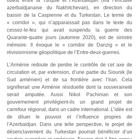
ouest entre la Turquie et l’Azerbaïdjan (via l’enclave
azerbaïdjanaise du Nakhitchevan), en direction du
bassin de la Caspienne et du Turkestan. Le terme de
« corridor », qui n’apparaissait pas dans le texte du
cessez-le-feu qui avait suspendu la guerre des
Quarante-quatre jours (automne 2020), est de sinistre
mémoire. Il évoque le « corridor de Danzig » et le
révisionnisme géopolitique de l’Entre-deux-guerres.
L’Arménie redoute de perdre le contrôle de cet axe de
circulation et, par extension, d’une partie du Siounik (le
Sud arménien) et de sa frontière avec l’Iran. Cela
signifierait une Arménie résiduelle dont la souveraineté
serait amputée. Aussi Nikol Pachinian et son
gouvernement privilégient-ils un grand projet de
carrefour régional, dans un cadre international. L’idée est
de diluer le pouvoir et l’influence propres de
l’Azerbaïdjan. Dans une telle perspective, le projet de
désenclavement du Turkestan pourrait bénéficier d’un