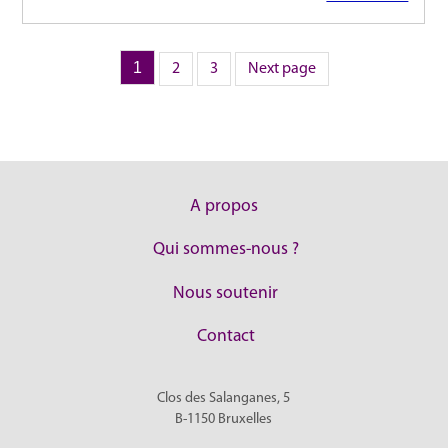
Page
1
Page
Page
Pagination
2
3
Next page
des
publications
A propos
Qui sommes-nous ?
Nous soutenir
Contact
Clos des Salanganes, 5
B-1150
Bruxelles