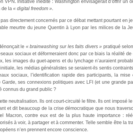
ion VPN. Initiative inédite : Washington envisagerait d’offrir un
 de la
« digital freedom »
.
s directement concernés par ce débat mettant pourtant en jeu 
effroyable meurtre du jeune Quentin à Lyon par les milices de 
dénonçait le
« brainwashing sur les faits divers »
pratiqué selon
éseaux sociaux et déformeraient donc par ce biais la réalité de
ux, les images du guet-apens et du lynchage n’auraient probabl
e initiale, les médias généralistes se seraient-ils sentis contrai
eaux sociaux, l’identification rapide des participants, la mi
ne Garde, ses connexions politiques avec LFI (et une grande pa
été connus du grand public ?
neutralisation. Ils ont court-circuité le filtre. Ils ont imposé le
sant et dit beaucoup de la crise démocratique que nous traverso
 Macron, contre eux est de la plus haute importance : réécrir
orisés à voir, à partager et à commenter. Telle semble être la tr
ropéens n’en prennent encore conscience.