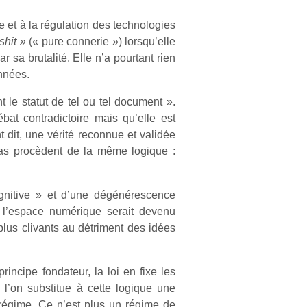
le et à la régulation des technologies
shit »
(« pure connerie ») lorsqu’elle
r sa brutalité. Elle n’a pourtant rien
années.
t le statut de tel ou tel document ».
bat contradictoire mais qu’elle est
 dit, une vérité reconnue et validée
ias procèdent de la même logique :
ognitive » et d’une dégénérescence
 l’espace numérique serait devenu
plus clivants au détriment des idées
rincipe fondateur, la loi en fixe les
e l’on substitue à cette logique une
régime. Ce n’est plus un régime de