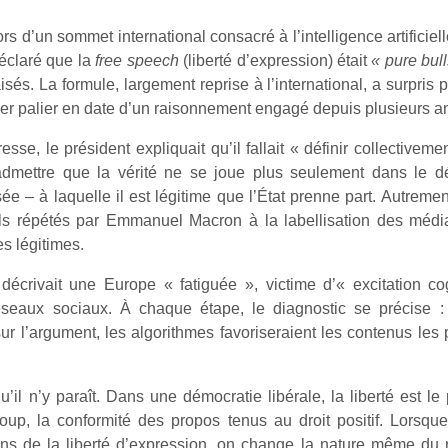
ors d’un sommet international consacré à l’intelligence artificiel
claré que la
free speech
(liberté d’expression) était
« pure bull
sés. La formule, largement reprise à l’international, a surpris pa
rnier palier en date d’un raisonnement engagé depuis plusieurs 
se, le président expliquait qu’il fallait « définir collectivemen
 admettre que la vérité ne se joue plus seulement dans le dé
 – à laquelle il est légitime que l’État prenne part. Autrement
ls répétés par Emmanuel Macron à la labellisation des méd
es légitimes.
 décrivait une Europe « fatiguée », victime d’« excitation c
éseaux sociaux. À chaque étape, le diagnostic se précise :
ur l’argument, les algorithmes favoriseraient les contenus les 
l n’y paraît. Dans une démocratie libérale, la liberté est le p
coup, la conformité des propos tenus au droit positif. Lorsqu
ons de la liberté d’expression, on change la nature même du 