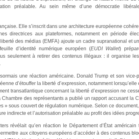
isation préalable. Au sein même d’une démocratie libéral
ançaise. Elle s’inscrit dans une architecture européenne cohér
es directrices aux plateformes, notamment en période élect
a liberté des médias (EMFA) ajoute un cadre supranational et u
feuille d’identité numérique européen (
EUDI Wallet
) prépar
s seulement à retirer des contenus illégaux : il organise les c
.
désormais une réaction américaine. Donald Trump et son vice-p
enne d’étouffer la liberté d’expression, notamment lorsqu’elle 
ement transatlantique concernant la liberté d’expression ne cesse
la Chambre des représentants a publié un rapport accusant l
ales » sous couvert de régulation numérique. Selon ce document,
re indirecte et l’autorisation préalable au profit des idées progr
ers révélait qu’en réaction le Département d’État américain tr
 permettre aux citoyens européens d’accéder à des contenus bl