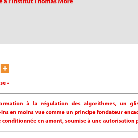
e à l’Institut Thomas More
se •
ormation à la régulation des algorithmes, un glis
moins en moins vue comme un principe fondateur enc
é conditionnée en amont, soumise à une autorisation p