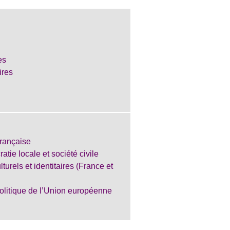
es
ires
française
atie locale et société civile
turels et identitaires (France et
 politique de l’Union européenne