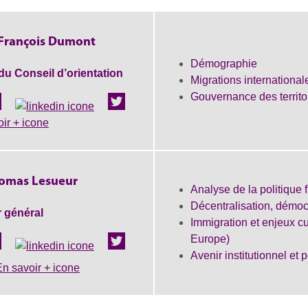
François Dumont
Démographie
u Conseil d’orientation
Migrations international
Gouvernance des territo
omas Lesueur
Analyse de la politique 
Décentralisation, démocr
r général
Immigration et enjeux cul
Europe)
Avenir institutionnel et