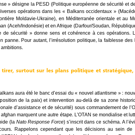
nse » désigne la PESD (Politique européenne de sécurité et d
verses opérations dans les « Balkans occidentaux » (Macédo
ontière Moldavie-Ukraine), en Méditerranée orientale et au Moy
an (Aceh/Indonésie) et en Afrique (Darfour/Soudan, Républiq
e de sécurité » donne sens et cohérence à ces opérations. L’
panne. Pour autant, l’irrésolution politique, la faiblesse des 
 ambitions.
irer, surtout sur les plans politique et stratégique,
alkans aura été le banc d’essai du « nouvel atlantisme » : no
position de la paix) et intervention au-delà de sa zone histori
ionale d’assistance et de sécurité) sous commandement de l’
ire afghan marquent une autre étape. L’OTAN se mondialise et lutt
pide (la
Nato Response Force
) s’inscrit dans ce schéma. A l’é
cours. Rappelons cependant que les décisions au sein de l’