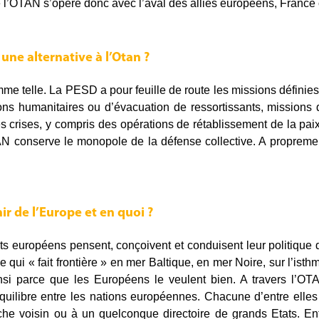
e l’OTAN s’opère donc avec l’aval des alliés européens, France 
 une alternative à l’Otan ?
me telle. La PESD a pour feuille de route les missions définie
ons humanitaires ou d’évacuation de ressortissants, missions 
s crises, y compris des opérations de rétablissement de la pai
AN conserve le monopole de la défense collective. A proprement
ir de l’Europe et en quoi ?
ats européens pensent, conçoivent et conduisent leur politique
ue qui « fait frontière » en mer Baltique, en mer Noire, sur l’ist
nsi parce que les Européens le veulent bien. A travers l’OTA
équilibre entre les nations européennes. Chacune d’entre elles
he voisin ou à un quelconque directoire de grands Etats. Enfi