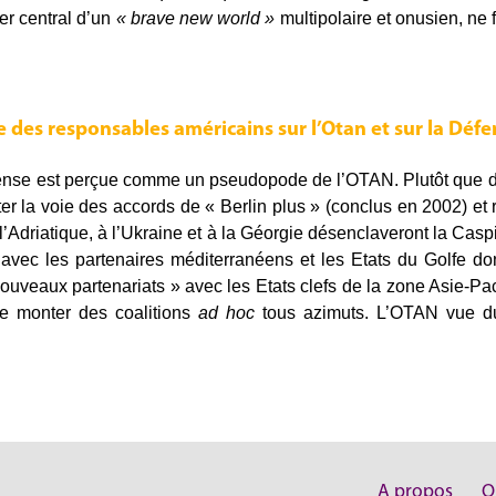
lier central d’un
« brave new world »
multipolaire et onusien, ne 
se des responsables américains sur l’Otan et sur la Dé
éfense est perçue comme un pseudopode de l’OTAN. Plutôt que 
 la voie des accords de « Berlin plus » (conclus en 2002) et 
Adriatique, à l’Ukraine et à la Géorgie désenclaveront la Caspi
 avec les partenaires méditerranéens et les Etats du Golfe d
ouveaux partenariats » avec les Etats clefs de la zone Asie-Pac
e monter des coalitions
ad hoc
tous azimuts. L’OTAN vue du
A propos
Q