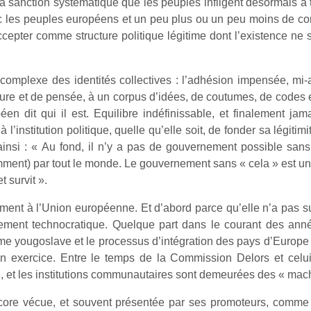
er la sanction systématique que les peuples infligent désormais 
 les peuples européens et un peu plus ou un peu moins de co
accepter comme structure politique légitime dont l’existence ne
e complexe des identités collectives : l’adhésion impensée, m
lture et de pensée, à un corpus d’idées, de coutumes, de codes 
n dit qui il est. Equilibre indéfinissable, et finalement jamai
l’institution politique, quelle qu’elle soit, de fonder sa légitim
 ainsi : « Au fond, il n’y a pas de gouvernement possible sa
ment) par tout le monde. Le gouvernement sans « cela » est une 
 survit ».
ent à l’Union européenne. Et d’abord parce qu’elle n’a pas su
uement technocratique. Quelque part dans le courant des ann
drame yougoslave et le processus d’intégration des pays d’Europe
plein exercice. Entre le temps de la Commission Delors et cel
 et les institutions communautaires sont demeurées des « mac
core vécue, et souvent présentée par ses promoteurs, comme 