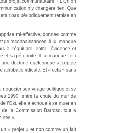
à tout projet communautaire ? L’Union
mmunication n’y changera rien. Que
 serait pas périodiquement remise en
i-apprise mi-affective, donnée comme
et de reconnaissances. Il lui manque
s à l’équilibre, entre l’évidence et
ité et sa pérennité. Il lui manque ceci
ns une doctrine quelconque acceptée
acrobatie ridicule. Et « cela » sans
 négocier son virage politique et se
ées 1990, entre la chute du mur de
 de l’Est, elle a échoué à se muer en
ui de la Commission Barroso, tout a
hines ».
un « projet » et non comme un fait