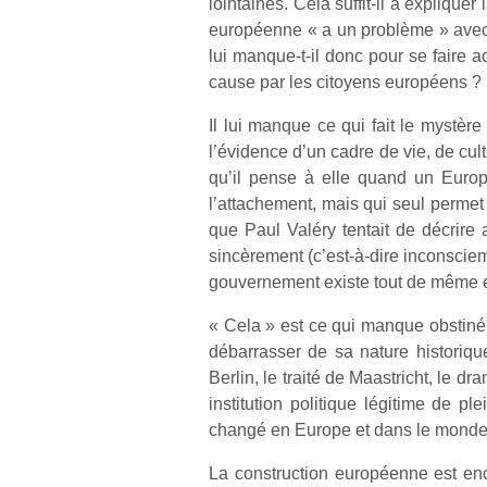
lointaines. Cela suffit-il à expliqu
européenne « a un problème » avec
lui manque-t-il donc pour se faire 
cause par les citoyens européens ?
Il lui manque ce qui fait le mystèr
l’évidence d’un cadre de vie, de cu
qu’il pense à elle quand un Europée
l’attachement, mais qui seul permet à 
que Paul Valéry tentait de décrire
sincèrement (c’est-à-dire inconsciem
gouvernement existe tout de même et
« Cela » est ce qui manque obstiném
débarrasser de sa nature historiq
Berlin, le traité de Maastricht, le 
institution politique légitime de 
changé en Europe et dans le monde,
La construction européenne est en