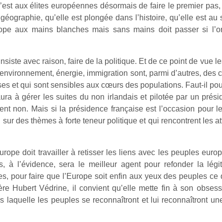
’est aux élites européennes désormais de faire le premier pas
éographie, qu’elle est plongée dans l’histoire, qu’elle est au s
ope aux mains blanches mais sans mains doit passer si l’o
nsiste avec raison, faire de la politique. Et de ce point de vue l
 : environnement, énergie, immigration sont, parmi d’autres, de
 et qui sont sensibles aux cœurs des populations. Faut-il pou
ura à gérer les suites du non irlandais et pilotée par un préside
nt non. Mais si la présidence française est l’occasion pour 
 sur des thèmes à forte teneur politique et qui rencontrent les a
Europe doit travailler à retisser les liens avec les peuples eu
mps, à l’évidence, sera le meilleur agent pour refonder la lé
, pour faire que l’Europe soit enfin aux yeux des peuples ce 
 Hubert Védrine, il convient qu’elle mette fin à son obsessio
 laquelle les peuples se reconnaîtront et lui reconnaîtront une