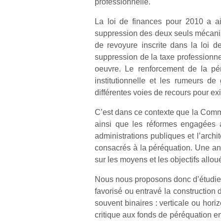
professionnelle.
La loi de finances pour 2010 a ain
suppression des deux seuls mécanism
de revoyure inscrite dans la loi 
suppression de la taxe professionn
oeuvre. Le renforcement de la pér
institutionnelle et les rumeurs de 
différentes voies de recours pour exig
C’est dans ce contexte que la Comm
ainsi que les réformes engagées af
administrations publiques et l’archi
consacrés à la péréquation. Une an
sur les moyens et les objectifs allou
Nous nous proposons donc d’étudier 
favorisé ou entravé la constructio
souvent binaires : verticale ou hor
critique aux fonds de péréquation ent