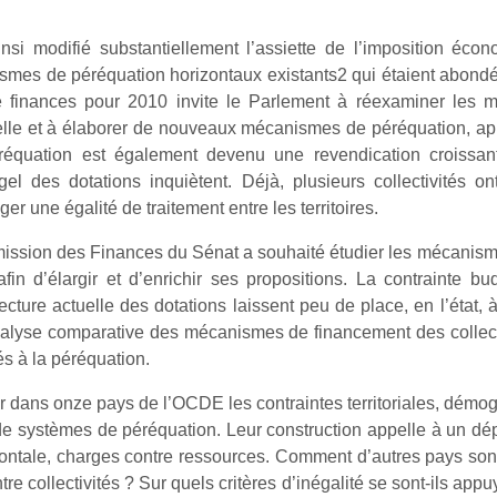
si modifié substantiellement l’assiette de l’imposition écono
es de péréquation horizontaux existants2 qui étaient abondés 
de finances pour 2010 invite le Parlement à réexaminer le
elle et à élaborer de nouveaux mécanismes de péréquation, a
équation est également devenu une revendication croissant
gel des dotations inquiètent. Déjà, plusieurs collectivités on
er une égalité de traitement entre les territoires.
ission des Finances du Sénat a souhaité étudier les mécanismes
in d’élargir et d’enrichir ses propositions. La contrainte b
tecture actuelle des dotations laissent peu de place, en l’état
alyse comparative des mécanismes de financement des collectivi
és à la péréquation.
dans onze pays de l’OCDE les contraintes territoriales, démogra
n de systèmes de péréquation. Leur construction appelle à un d
izontale, charges contre ressources. Comment d’autres pays so
re collectivités ? Sur quels critères d’inégalité se sont-ils appuy