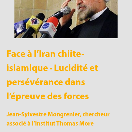
Face à l’Iran chiite-
islamique · Lucidité et
persévérance dans
l’épreuve des forces
Jean-Sylvestre Mongrenier, chercheur
associé à l’Institut Thomas More