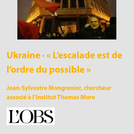
Ukraine · « L’escalade est de
l’ordre du possible »
Jean-Sylvestre Mongrenier, chercheur
associé à l’Institut Thomas More