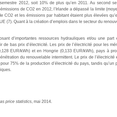
emestre 2012, soit 10% de plus qu’en 2011. Au second seme
missions de CO2 en 2012, l’Irlande a dépassé la limite (moyen
de CO2 et les émissions par habitant étaient plus élevées q
 (7). Quant à la création d’emplois dans le secteur du renouvel
posant d’importantes ressources hydrauliques et/ou une part 
rir de bas prix d’électricité. Les prix de l’électricité pour les
128 EUR/kWh) et en Hongrie (0,133 EUR/kWh), pays à produ
pénétration du renouvelable intermittent. Le prix de l’électric
t pour 75% de la production d’électricité du pays, tandis qu’u
liques.
as price statistics
, mai 2014.