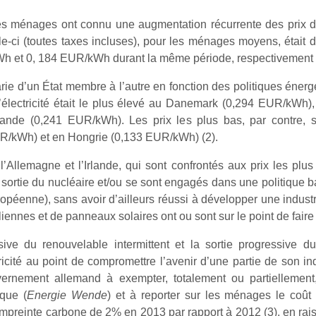
es ménages ont connu une augmentation récurrente des prix de 
le-ci (toutes taxes incluses), pour les ménages moyens, étai
h et 0, 184 EUR/kWh durant la même période, respectivement e
 varie d’un État membre à l’autre en fonction des politiques énergé
l’électricité était le plus élevé au Danemark (0,294 EUR/kWh
nde (0,241 EUR/kWh). Les prix les plus bas, par contre, s
/kWh) et en Hongrie (0,133 EUR/kWh) (2).
Allemagne et l’Irlande, qui sont confrontés aux prix les plus é
 sortie du nucléaire et/ou se sont engagés dans une politique 
ropéenne), sans avoir d’ailleurs réussi à développer une indust
iennes et de panneaux solaires ont ou sont sur le point de faire 
ive du renouvelable intermittent et la sortie progressive du
icité au point de compromettre l’avenir d’une partie de son ind
vernement allemand à exempter, totalement ou partiellement
ique (
Energie Wende
) et à reporter sur les ménages le coût 
mpreinte carbone de 2% en 2013 par rapport à 2012 (3), en rai