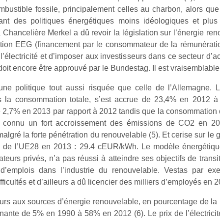
mbustible fossile, principalement celles au charbon, alors q
 des politiques énergétiques moins idéologiques et plus é
ancelière Merkel a dû revoir la législation sur l’énergie renou
pation EEG (financement par le consommateur de la rémunérati
’électricité et d’imposer aux investisseurs dans ce secteur d’ac
oit encore être approuvé par le Bundestag. Il est vraisemblable
e politique tout aussi risquée que celle de l’Allemagne. L
ans la consommation totale, s’est accrue de 23,4% en 2012 
 de 2,7% en 2013 par rapport à 2012 tandis que la consommation
connu un fort accroissement des émissions de CO2 en 20
gré la forte pénétration du renouvelable (5). Et cerise sur le gât
 de l’UE28 en 2013 : 29.4 cEUR/kWh. Le modèle énergétique
rs privés, n’a pas réussi à atteindre ses objectifs de transit
 d’emplois dans l’industrie du renouvelable. Vestas par e
fficultés et d’ailleurs a dû licencier des milliers d’employés en 
ours aux sources d’énergie renouvelable, en pourcentage de la p
nante de 5% en 1990 à 58% en 2012 (6). Le prix de l’électric