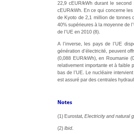
22,9 cEUR/kWh durant le second s
cEUR/kWh. En ce qui concerne les é
de Kyoto de 2,1 million de tonnes 
40% supérieures à la moyenne de l’UE
de l’UE en 2010 (8).
A l’inverse, les pays de l’UE dis
génération d’électricité, peuvent off
(0,088 EUR/kWh), en Roumanie (0,
relativement importante et à faible 
bas de l’UE. Le nucléaire intervien
est assuré par des centrales hydrau
Notes
(1) Eurostat,
Electricity and natural g
(2)
Ibid
.