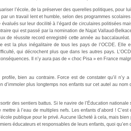
riser l’école, de la préserver des querelles politiques, pour lui l
e par un travail lent et humble, selon des programmes scolaires 
 évalués sur leur docilité à l’égard de circulaires politisées m
ntraire qui est passé par la nomination de Najat Vallaud-Belkac
aux de réussite record enregistré cette année au baccalauréat.
e est la plus inégalitaire de tous les pays de l’OCDE. Elle e
fficulté, qui décrochent plus que dans les autres pays. L’OCD
conséquences. Il n’y aura pas de « choc Pisa » en France malgr
rofile, bien au contraire. Force est de constater qu’il n’y a 
on d’immoler plus longtemps nos enfants sur cet autel au nom d’
t sortir des sentiers battus. Si le navire de l’Éducation nationale
de mettre à l’eau de multiples nefs. Les enfants d’abord ! C’est
 l’école publique pour le privé. Aucune lâcheté à cela, mais bien
remiers éducateurs et responsables de leurs enfants, quoi qu’en