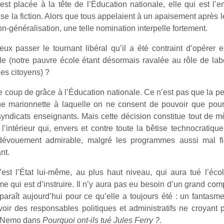
st placée à la tête de l’Éducation nationale, elle qui est l
sse la fiction. Alors que tous appelaient à un apaisement après
n-généralisation, une telle nomination interpelle fortement.
mieux passer le tournant libéral qu’il a été contraint d’opér
e (notre pauvre école étant désormais ravalée au rôle de labo
des citoyens) ?
e coup de grâce à l’Éducation nationale. Ce n’est pas que la pe
ne marionnette à laquelle on ne consent de pouvoir que pour 
yndicats enseignants. Mais cette décision constitue tout de
l’intérieur qui, envers et contre toute la bêtise technocratique 
 dévouement admirable, malgré les programmes aussi mal f
nt.
’est l’État lui-même, au plus haut niveau, qui aura tué l’éco
e qui est d’instruire. Il n’y aura pas eu besoin d’un grand compl
paraît aujourd’hui pour ce qu’elle a toujours été : un fantasme
voir des responsables politiques et administratifs ne croyant 
e Nemo dans
Pourquoi ont-ils tué Jules Ferry ?
.