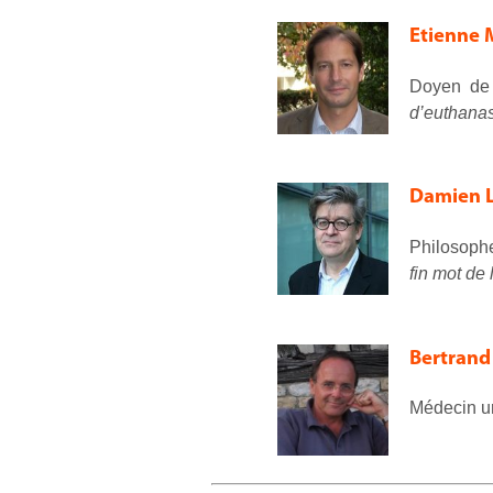
Etienne
Doyen de 
d’euthanas
Damien 
Philosophe
fin mot de
Bertran
Médecin ur