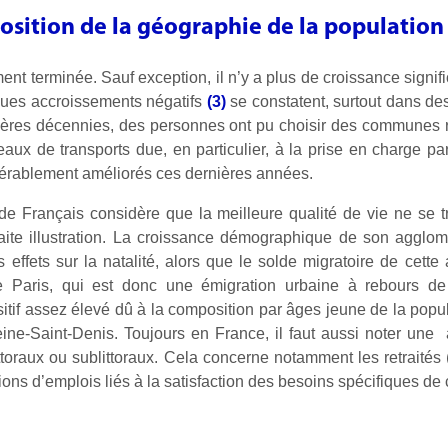
sition de la géographie de la population 
ent terminée. Sauf exception, il n’y a plus de croissance signifi
lques accroissements négatifs
(3)
se constatent, surtout dans d
rnières décennies, des personnes ont pu choisir des commune
eaux de transports due, en particulier, à la prise en charge pa
dérablement améliorés ces dernières années.
de Français considère que la meilleure qualité de vie ne se
rfaite illustration. La croissance démographique de son agglom
s effets sur la natalité, alors que le solde migratoire de cette
e Paris, qui est donc une émigration urbaine à rebours de l’
tif assez élevé dû à la composition par âges jeune de la popul
eine-Saint-Denis. Toujours en France, il faut aussi noter une
littoraux ou sublittoraux. Cela concerne notamment les retraité
ions d’emplois liés à la satisfaction des besoins spécifiques de