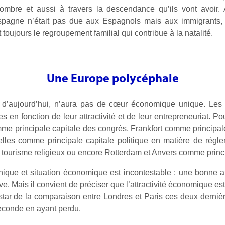
nombre et aussi à travers la descendance qu’ils vont avoir.
 Espagne n’était pas due aux Espagnols mais aux immigrants
 toujours le regroupement familial qui contribue à la natalité.
Une Europe polycéphale
d’aujourd’hui, n’aura pas de cœur économique unique. Les 
s en fonction de leur attractivité et de leur entrepreneuriat. P
omme principale capitale des congrès, Frankfort comme principa
uxelles comme principale capitale politique en matière de régl
tourisme religieux ou encore Rotterdam et Anvers comme princip
que et situation économique est incontestable : une bonne att
. Mais il convient de préciser que l’attractivité économique est
instar de la comparaison entre Londres et Paris ces deux derniè
seconde en ayant perdu.