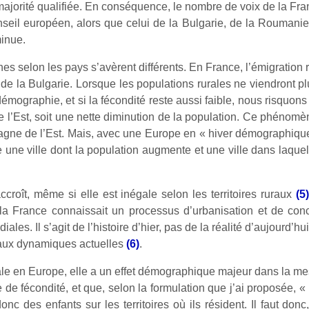
 majorité qualifiée. En conséquence, le nombre de voix de la Fr
seil européen, alors que celui de la Bulgarie, de la Roumanie
minue.
nes selon les pays s’avèrent différents. En France, l’émigration 
e la Bulgarie. Lorsque les populations rurales ne viendront plu
mographie, et si la fécondité reste aussi faible, nous risquons
e l’Est, soit une nette diminution de la population. Ce phénom
gne de l’Est. Mais, avec une Europe en « hiver démographique », 
une ville dont la population augmente et une ville dans laquel
croît, même si elle est inégale selon les territoires ruraux
(5)
la France connaissait un processus d’urbanisation et de conc
les. Il s’agit de l’histoire d’hier, pas de la réalité d’aujourd’hui.
 aux dynamiques actuelles
(6)
.
le en Europe, elle a un effet démographique majeur dans la mesu
 de fécondité, et que, selon la formulation que j’ai proposée, 
onc des enfants sur les territoires où ils résident. Il faut do