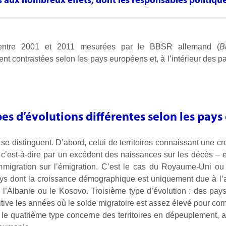
ux nombreux effets, dont les responsables politiqu
 entre 2001 et 2011 mesurées par le BBSR allemand (
B
nt contrastées selon les pays européens et, à l’intérieur des pa
es d’évolutions différentes selon les pay
 se distinguent. D’abord, celui de territoires connaissant une 
 c’est-à-dire par un excédent des naissances sur les décès – 
immigration sur l’émigration. C’est le cas du Royaume-Uni o
ys dont la croissance démographique est uniquement due à l’a
 l’Albanie ou le Kosovo. Troisième type d’évolution : des pay
ive les années où le solde migratoire est assez élevé pour com
 le quatrième type concerne des territoires en dépeuplement, a