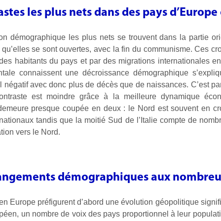
astes les plus nets dans des pays d’Europe
on démographique les plus nets se trouvent dans la partie orien
 qu’elles se sont ouvertes, avec la fin du communisme. Ces c
 des habitants du pays et par des migrations internationales en
entale connaissent une décroissance démographique s’expliqu
urel négatif avec donc plus de décès que de naissances. C’est 
contraste est moindre grâce à la meilleure dynamique éco
 demeure presque coupée en deux : le Nord est souvent en 
ernationaux tandis que la moitié Sud de l’Italie compte de nomb
tion vers le Nord.
angements démographiques aux nombreux
urope préfigurent d’abord une évolution géopolitique signific
péen, un nombre de voix des pays proportionnel à leur populat