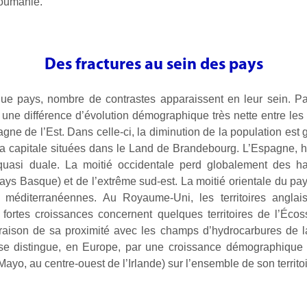
Roumanie.
Des fractures au sein des pays
e pays, nombre de contrastes apparaissent en leur sein. Pa
c une différence d’évolution démographique très nette entre le
gne de l’Est. Dans celle-ci, la diminution de la population est 
 capitale situées dans le Land de Brandebourg. L’Espagne, ho
uasi duale. La moitié occidentale perd globalement des hab
(pays Basque) et de l’extrême sud-est. La moitié orientale du 
es méditerranéennes. Au Royaume-Uni, les territoires angl
fortes croissances concernent quelques territoires de l’Écos
 raison de sa proximité avec les champs d’hydrocarbures de la
) se distingue, en Europe, par une croissance démographique 
ayo, au centre-ouest de l’Irlande) sur l’ensemble de son territoi