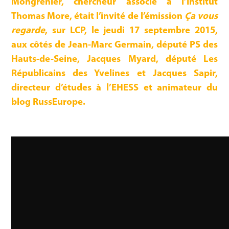
Mongrenier, chercheur associé à l’Institut
Thomas More, était l’invité de l’émission
Ça vous
regarde
, sur LCP, le jeudi 17 septembre 2015,
aux côtés de Jean-Marc Germain, député PS des
Hauts-de-Seine, Jacques Myard, député Les
Républicains des Yvelines et Jacques Sapir,
directeur d’études à l’EHESS et animateur du
blog RussEurope.