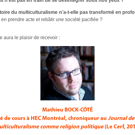
it n’est pas en train de se désintégrer sous nos yeux ?
toire du multiculturalisme n’a-t-elle pas transformé en prof
 prendre acte et rebâtir une société pacifiée ?
 aura le plaisir de recevoir :
Mathieu BOCK-CÔTÉ
gé de cours à HEC Montréal, chroniqueur au
Journal de
lticulturalisme comme religion politique
(Le Cerf, 20