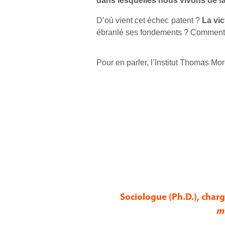
dans lesquelles nous vivons de fa
D’où vient cet échec patent ?
La vic
ébranlé ses fondements ? Comment en
Pour en parler, l’Institut Thomas More
Sociologue (Ph.D.), char
mu