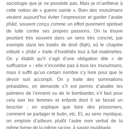
sociologie que je ne possède pas. Mais je m’arrêterai à
cette notion de « guerre sainte ». Bien des musulmans
veulent aujourd’hui éviter l’expression et garder l’arabe
jihâd
, souvent conçu comme un effort purement spirituel
de lutte contre ses propres passions. On la trouve
pourtant très souvent dans un sens très concret, par
exemple dans les traités de droit (
fiqh
), où le chapitre
intitulé
« jihâd »
traite d’hostilités tout à fait matérielles.
On y établit qu’il s’agit d’une obligation dite
« de
suffisance »
: elle n’incombe pas à tous les musulmans,
mais il suffit qu’un certain nombre s’y livre pour que le
devoir soit accompli. On y traite des sommations
préalables, on demande s’il est permis d’abattre les
palmiers de l’ennemi ou de le bombarder, s’il faut pour
cela tuer les femmes et enfants dont il se faisait un
bouclier ; on explique que faire des prisonniers,
comment se partager le butin, etc. Et, au sens mystique,
on emploie d’ailleurs plutôt l’autre nom verbal de la
même forme de la même racine, à savoir
mujâhada
.