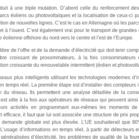
it à une triple mutation. D’abord celle du renforcement de
rcs éoliens ou photovoltaïques et la localisation de ceux-ci 
ction de nouvelles lignes. C’est le cas en Allemagne où les parc
à l’ouest. C’est également vrai pour le transport de grandes qu
 éolienne offshore du nord vers le centre et l’est de l’Europe.
libre de l’offre et de la demande d’électricité qui doit tenir c
ombre croissant de prosommateurs, à la fois consommateurs e
tion croissante du renouvelable intermittent (éolien et photovolt
seaux plus intelligents utilisant les technologies modernes d’
en temps réel. La première étape est d’installer des compteurs 
 du réseau. Ils permettent une analyse détaillée de la cons
est utile à la fois aux opérateurs de réseaux qui peuvent ains
 leurs activités en programmant eux-mêmes les moments de
t efficace, il faut que lui soit associée une structure de prix 
la demande globale est plus élevée. L’UE souhaiterait que 80
 L’usage d’informations en temps réel, à partir de détecteurs e
néralisées d’électricité, les problèmes de qualité de la fourni