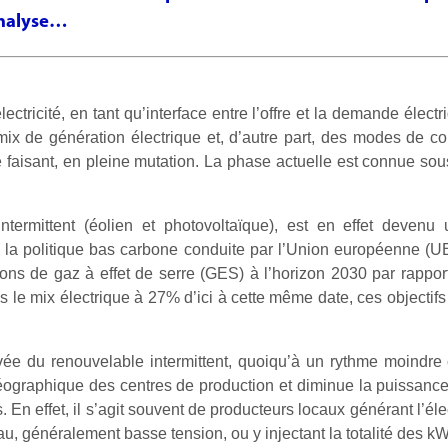
Analyse…
électricité, en tant qu’interface entre l’offre et la demande élect
 mix de génération électrique et, d’autre part, des modes de
 faisant, en pleine mutation. La phase actuelle est connue sou
intermittent (éolien et photovoltaïque), est en effet dev
 de la politique bas carbone conduite par l’Union européenne (U
ns de gaz à effet de serre (GES) à l’horizon 2030 par rappor
 le mix électrique à 27% d’ici à cette même date, ces objectifs
vée du renouvelable intermittent, quoiqu’à un rythme moindr
 géographique des centres de production et diminue la puissanc
 En effet, il s’agit souvent de producteurs locaux générant l’éle
u, généralement basse tension, ou y injectant la totalité des kW