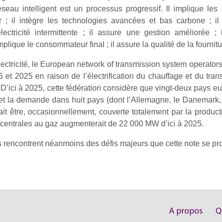
au intelligent est un processus progressif. Il implique les ca
ur ; il intègre les technologies avancées et bas carbone ; 
électricité intermittente ; il assure une gestion améliorée ;
implique le consommateur final ; il assure la qualité de la fournitu
tricité, le European network of transmission system operators o
et 2025 en raison de l’électrification du chauffage et du trans
e. D’ici à 2025, cette fédération considère que vingt-deux pays 
t la demande dans huit pays (dont l’Allemagne, le Danemark, la
ait être, occasionnellement, couverte totalement par la produc
s centrales au gaz augmenterait de 22 000 MW d’ici à 2025.
 rencontrent néanmoins des défis majeurs que cette note se pro
A propos
Q