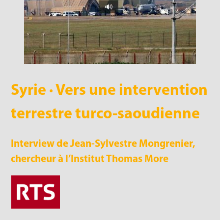
Syrie · Vers une intervention
terrestre turco-saoudienne
Interview de Jean-Sylvestre Mongrenier,
chercheur à l’Institut Thomas More