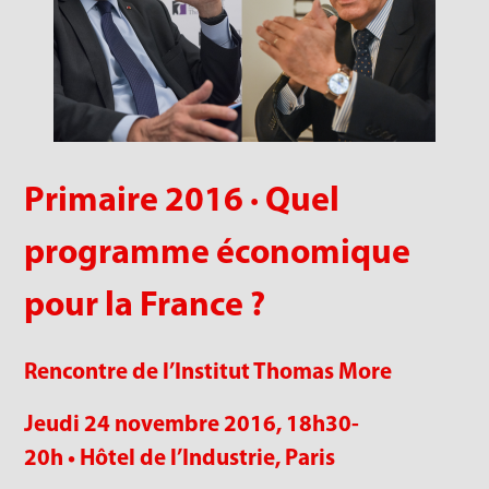
Primaire 2016 · Quel
programme économique
pour la France ?
Rencontre de l’Institut Thomas More
Jeudi 24 novembre 2016,
18h30-
20h •
Hôtel de l’Industrie, Paris