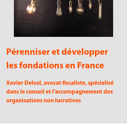
Pérenniser et développer
les fondations en France
Xavier Delsol, avocat fiscaliste, spécialisé
dans le conseil et l’accompagnement des
organisations non lucratives