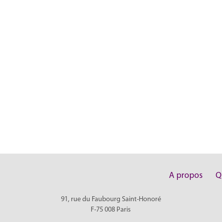
A propos
Q
91, rue du Faubourg Saint-Honoré
F-75 008
Paris