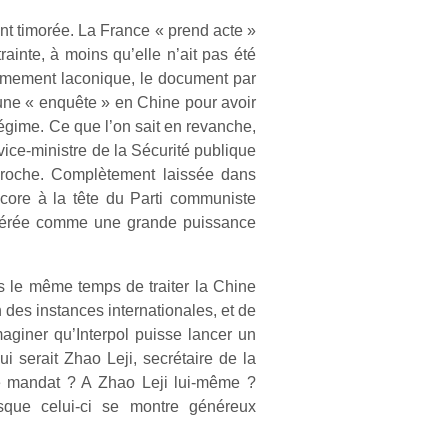
ment timorée. La France « prend acte »
ainte, à moins qu’elle n’ait pas été
êmement laconique, le document par
d’une « enquête » en Chine pour avoir
 régime. Ce que l’on sait en revanche,
e vice-ministre de la Sécurité publique
s proche. Complètement laissée dans
ncore à la tête du Parti communiste
nsidérée comme une grande puissance
ns le même temps de traiter la Chine
 des instances internationales, et de
’imaginer qu’Interpol puisse lancer un
i serait Zhao Leji, secrétaire de la
ce mandat ? A Zhao Leji lui-même ?
orsque celui-ci se montre généreux