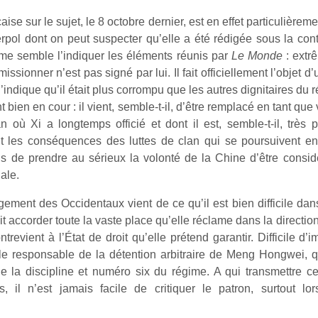
aise sur le sujet, le 8 octobre dernier, est en effet particulière
rpol dont on peut suspecter qu’elle a été rédigée sous la contr
mme semble l’indiquer les éléments réunis par
Le Monde
: extr
ionner n’est pas signé par lui. Il fait officiellement l’objet 
’indique qu’il était plus corrompu que les autres dignitaires du
nt bien en cour : il vient, semble-t-il, d’être remplacé en tant qu
ian où Xi a longtemps officié et dont il est, semble-t-il, trè
bit les conséquences des luttes de clan qui se poursuivent e
ions de prendre au sérieux la volonté de la Chine d’être co
ale.
gement des Occidentaux vient de ce qu’il est bien difficile da
 accorder toute la vaste place qu’elle réclame dans la direction
ontrevient à l’État de droit qu’elle prétend garantir. Difficile d
 le responsable de la détention arbitraire de Meng Hongwei, qu
e la discipline et numéro six du régime. A qui transmettre 
s, il n’est jamais facile de critiquer le patron, surtout l