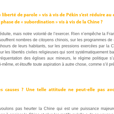
liberté de parole » vis à vis de Pékin s’est réduire au
ase de « subordination » vis à vis de la Chine ?
 réduite, mais notre volonté de l’exercer. Rien n’empêche la Fr
t souffrent nombres de citoyens chinois, sur les programmes de 
uighours de leurs habitants, sur les pressions exercées par la 
, sur les libertés civiles religieuses qui sont systématiquement
 fréquentation des églises aux mineurs, le régime politique s
lui-même, et étouffe toute aspiration à autre chose, comme s’il pré
es causes ? Une telle attitude ne peut-elle pas avo
voulons pas heurter la Chine qui est une puissance majeure