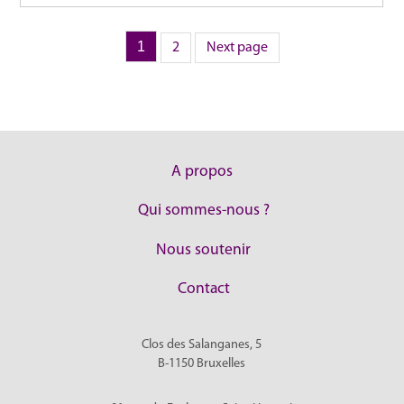
Page
1
Page
Pagination
2
Next page
des
publications
A propos
Qui sommes-nous ?
Nous soutenir
Contact
Clos des Salanganes, 5
B-1150
Bruxelles