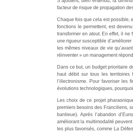
S’ajoutent, bien entendu, la dimin
facteur de risque de propagation des 
Chaque fois que cela est possible, et
fonctions le permettent, est deven
transformer en atout. En effet, il n
une rigueur susceptible d’améliorer 
les mêmes niveaux de vie qu’avant la
réinventer » un management réponda
Dans ce but, un budget prioritaire d
haut débit sur tous les territoire
l’illectronisme. Pour favoriser les
évolutions technologiques, pourquoi
Les choix de ce projet pharaonique
premiers besoins des Franciliens, so
banlieue). Après l’abandon d’Euro
améliorant la multimodalité peuvent 
les plus favorisés, comme La Défense,