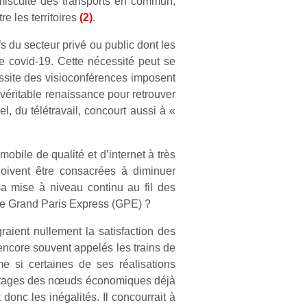
omiscuité des transports en commun,
e les territoires
(2)
.
fs du secteur privé ou public dont les
e covid-19. Cette nécessité peut se
éussite des visioconférences imposent
véritable renaissance pour retrouver
, du télétravail, concourt aussi à «
obile de qualité et d’internet à très
 doivent être consacrées à diminuer
 sa mise à niveau continu au fil des
 le Grand Paris Express (GPE) ?
aient nullement la satisfaction des
(encore souvent appelés les trains de
e si certaines de ses réalisations
avantages des nœuds économiques déjà
 donc les inégalités. Il concourrait à