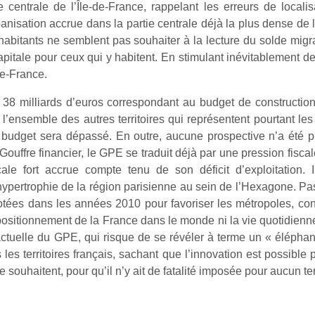
 centrale de l’Île-de-France, rappelant les erreurs de locali
anisation accrue dans la partie centrale déjà la plus dense de 
 habitants ne semblent pas souhaiter à la lecture du solde mig
capitale pour ceux qui y habitent. En stimulant inévitablement 
de-France.
de 38 milliards d’euros correspondant au budget de constructi
à l’ensemble des autres territoires qui représentent pourtant l
 budget sera dépassé. En outre, aucune prospective n’a été p
Gouffre financier, le GPE se traduit déjà par une pression fisca
ale fort accrue compte tenu de son déficit d’exploitation. 
’hypertrophie de la région parisienne au sein de l’Hexagone. Pa
votées dans les années 2010 pour favoriser les métropoles, 
positionnement de la France dans le monde ni la vie quotidienne
ctuelle du GPE, qui risque de se révéler à terme un « éléphant
 les territoires français, sachant que l’innovation est possible
 le souhaitent, pour qu’il n’y ait de fatalité imposée pour aucun ter