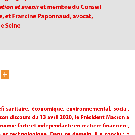
tion et avenir
et membre du Conseil
e, et Francine Paponnaud, avocat,
de Seine
éfi sanitaire, économique, environnemental, social,
s son discours du 13 avril 2020, le Président Macron a
onomie forte et indépendante en matière financière,
le et technologique. Dans ce dessein, il a conclu : «