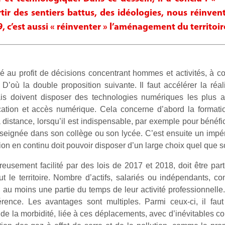
ir des sentiers battus, des idéologies, nous réinvent
9, c’est aussi « réinventer » l’aménagement du territoir
é au profit de décisions concentrant hommes et activités, à co
D’où la double proposition suivante. Il faut accélérer la réal
nçais doivent disposer des technologies numériques les plus 
tion et accès numérique. Cela concerne d’abord la formation
distance, lorsqu’il est indispensable, par exemple pour bénéfi
seignée dans son collège ou son lycée. C’est ensuite un impérat
on en continu doit pouvoir disposer d’un large choix quel que soit
ureusement facilité par des lois de 2017 et 2018, doit être par
t le territoire. Nombre d’actifs, salariés ou indépendants, co
il, au moins une partie du temps de leur activité professionnel
férence. Les avantages sont multiples. Parmi ceux-ci, il fau
 de la morbidité, liée à ces déplacements, avec d’inévitables co