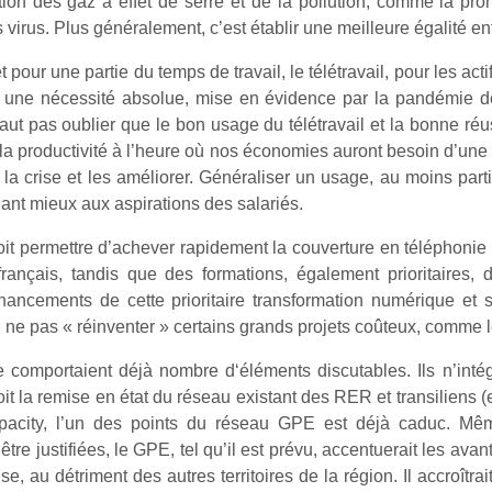
ution des gaz à effet de serre et de la pollution, comme la pr
virus. Plus généralement, c’est établir une meilleure égalité entr
 pour une partie du temps de travail, le télétravail, pour les acti
u une nécessité absolue, mise en évidence par la pandémie d
e faut pas oublier que le bon usage du télétravail et la bonne r
la productivité à l’heure où nos économies auront besoin d’une 
 crise et les améliorer. Généraliser un usage, au moins partiel
nt mieux aux aspirations des salariés.
oit permettre d’achever rapidement la couverture en téléphonie m
s français, tandis que des formations, également prioritaires,
 financements de cette prioritaire transformation numérique et
 ne pas « réinventer » certains grands projets coûteux, comme
 comportaient déjà nombre d‘éléments discutables. Ils n’intégr
it la remise en état du réseau existant des RER et transiliens 
pacity, l’un des points du réseau GPE est déjà caduc. Mêm
être justifiées, le GPE, tel qu’il est prévu, accentuerait les 
 au détriment des autres territoires de la région. Il accroîtrait