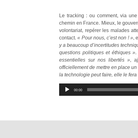
Le tracking : ou comment, via une a
chemin en France. Mieux, le gouverne
volontariat, repérer les malades at
contact.
« Pour nous, c’est non ! »
, 
y a beaucoup d’incertitudes techni
questions politiques et éthiques »
.
essentielles sur nos libertés »
, a
officiellement de mettre en place un
la technologie peut faire, elle le fer
Lecteur
00:00
audio