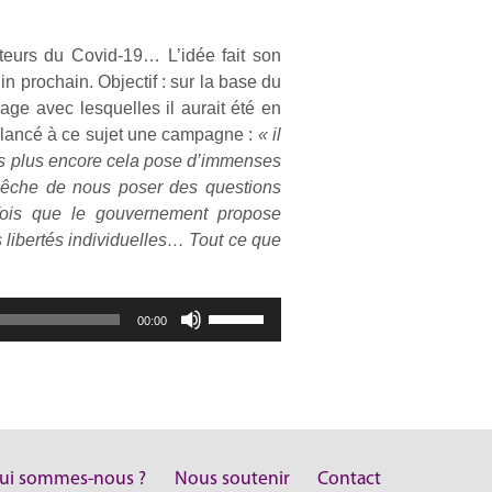
orteurs du Covid-19… L’idée fait son
n prochain. Objectif : sur la base du
age avec lesquelles il aurait été en
 lancé à ce sujet une campagne :
« il
is plus encore cela pose d’immenses
êche de nous poser des questions
 fois que le gouvernement propose
s libertés individuelles… Tout ce que
Utilisez
00:00
les
flèches
haut/bas
pour
augmenter
ou
ui sommes-nous ?
Nous soutenir
Contact