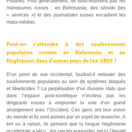
Poutine). Plus généralement, ne sous-estimons pas les
manœuvres russes : en Biélorussie, des
siloviki
(les
« services ») et des journalistes russes encadrent les
mass-médias.
Peut-on s’attendre à des soulèvements
populaires comme en Biélorussie et au
Kirghizstan dans d’autres pays de l’ex-URSS ?
D’un point de vue occidental, faudrait-il redouter des
soulèvements populaires au sein de systèmes bloqués
et liberticides ? La perpétuation d’un illusoire
statu quo
dans l’espace post-soviétique n’incitera pas les
dirigeants russes à emprunter la voie d’un grand
arrangement avec l’Occident. Ces gens ont leur vision
du monde et ils sont animés par un esprit de revanche. A
tort ou à raison, ils pensent que la longue hégémonie
occidentale a vécu : les cercles eurasistes ont lu Oswald