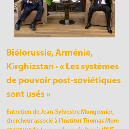
Biélorussie, Arménie,
Kirghizstan · « Les systèmes
de pouvoir post-soviétiques
sont usés »
Entretien de Jean-Sylvestre Mongrenier,
chercheur associé à l’Institut Thomas More