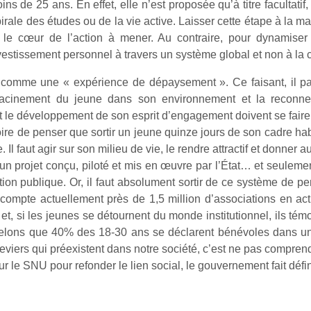
s de 25 ans. En effet, elle n’est proposée qu’à titre facultatif,
spirale des études ou de la vie active. Laisser cette étape à l
e le cœur de l’action à mener. Au contraire, pour dynamiser
estissement personnel à travers un système global et non à la c
 comme une « expérience de dépaysement ». Ce faisant, il passe
enracinement du jeune dans son environnement et la reconn
 le développement de son esprit d’engagement doivent se faire s
usoire de penser que sortir un jeune quinze jours de son cadre h
 Il faut agir sur son milieu de vie, le rendre attractif et donner a
 un projet conçu, piloté et mis en œuvre par l’État… et seulement 
tion publique. Or, il faut absolument sortir de ce système de pen
on compte actuellement près de 1,5 million d’associations en a
, si les jeunes se détournent du monde institutionnel, ils témo
pelons que 40% des 18-30 ans se déclarent bénévoles dans un
s leviers qui préexistent dans notre société, c’est ne pas compre
 le SNU pour refonder le lien social, le gouvernement fait défi