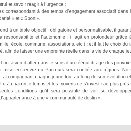
rui et savoir réagir à l’urgence ;
ues correspondant à des temps d’engagement associatif dans
arité » et « Sport ».
ond à un triple objectif : obligatoire et personnalisable, il gar
la responsabilité et l’autonomie ; il agit en profondeur grâce
ille, école, commune, associations, etc.) ; et il fait le choix d
ité, afin de laisser une empreinte réelle dans la vie de chaque j
e l’occasion d’aller dans le sens d’un rééquilibrage des pouvoir
a mise en œuvre du Parcours sera confiée aux régions. Notr
n, accompagnant chaque jeune tout au long de son évolution et
fre à chacun le temps et les moyens de s’investir au plus près 
eules conditions qu’il sera possible de voir se développer 
 d’appartenance à une « communauté de destin ».