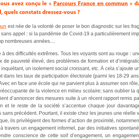
vous avez conçu le «
Parcours France en commun
» da
d, quels constats dressez-vous ?
mun
est née de la volonté de poser le bon diagnostic sur les fra
t sans appel : si la pandémie de Covid-19 a particulièrement impa
 trop nombreuses années…
ace à des difficultés extrêmes. Tous les voyants sont au rouge :
 de pauvreté élevé, des problèmes de formation et d’intégratio
quiétant, un isolement social croissant, etc. À cela s’ajoute un 
 dans les taux de participation électorale (parmi les 18-29 ans
vec en face une école qui ne parvient plus à assumer son rôle,
éoccupante de la violence en milieu scolaire; sans oublier la qu
ient d’annoncer des mesures suite à un récent rapport remis p
ion et le reste de la société s’accentue chaque jour davantag
ns précédent. Pourtant, il existe chez les jeunes une réelle vo
vique, ils privilégient des formes d’action de proximité, notamme
 à travers un engagement informel, par des initiatives spontan
rendre conscience de cette soif d’engagement, un engagemen