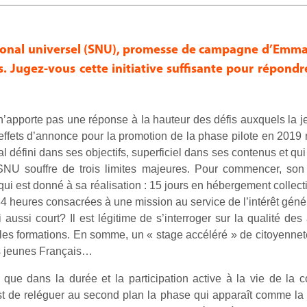
national universel (SNU), promesse de campagne d’Em
. Jugez-vous cette initiative suffisante pour répond
’apporte pas une réponse à la hauteur des défis auxquels la j
x effets d’annonce pour la promotion de la phase pilote en 2019 
l défini dans ses objectifs, superficiel dans ses contenus et q
NU souffre de trois limites majeures. Pour commencer, son 
ui est donné à sa réalisation : 15 jours en hébergement collect
t 84 heures consacrées à une mission au service de l’intérêt gé
 aussi court? Il est légitime de s’interroger sur la qualité des
les formations. En somme, un « stage accéléré » de citoyenneté
es jeunes Français…
e que dans la durée et la participation active à la vie de la
 de reléguer au second plan la phase qui apparaît comme la 