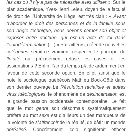
les cas où il n’y a pas de nécessité à les utiliser
». Sur le
plan académique, Yves-Henri Leleu, doyen de la faculté
de droit de l’Université de Liège, est très clair : «
Avant
d’aborder le droit des personnes et de la famille sous
son angle technique, nous devons cerner son objet et
exposer notre doctrine, qui est un acte de foi dans
l’autodétermination
(…) » Par ailleurs, créer de nouvelles
catégories
serait-ce vraiment respecter le principe de
fluidité
qui précisément refuse les cases et les
assignations ? Enfin, l’air du temps plaide ardemment en
faveur de cette seconde option. En effet, ainsi que le
note le sociologue québécois Mathieu Bock-Côté dans
son dernier ouvrage
La Révolution racialiste et autres
virus idéologiques
, le phénomène de
désincarnation
est
la grande passion occidentale contemporaine
.
Le fait
que le mot
genre
soit désormais systématiquement
préféré au mot
sexe
est d’ailleurs un des marqueurs de
la volonté de
s’affranchir
de la réalité, de bâtir un monde
déréalisé
. Concrètement, cela signifierait effacer