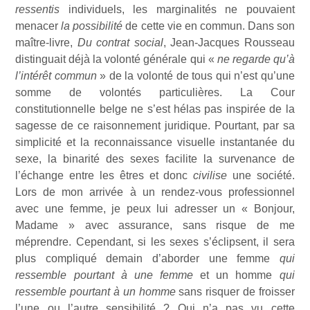
ressentis
individuels, les marginalités ne pouvaient
menacer
la possibilité
de cette vie en commun. Dans son
maître-livre,
Du contrat social
, Jean-Jacques Rousseau
distinguait déjà la volonté générale qui «
ne regarde qu’à
l’intérêt commun
» de la volonté de tous qui n’est qu’une
somme de volontés particulières. La Cour
constitutionnelle belge ne s’est hélas pas inspirée de la
sagesse de ce raisonnement juridique. Pourtant, par sa
simplicité et la reconnaissance visuelle instantanée du
sexe, la binarité des sexes facilite la survenance de
l’échange entre les êtres et donc
civilise
une société.
Lors de mon arrivée à un rendez-vous professionnel
avec une femme, je peux lui adresser un « Bonjour,
Madame » avec assurance, sans risque de me
méprendre. Cependant, si les sexes s’éclipsent, il sera
plus compliqué demain d’aborder une femme
qui
ressemble pourtant à une femme
et un homme
qui
ressemble pourtant à un homme
sans risquer de froisser
l’une ou l’autre sensibilité ? Qui n’a pas vu cette