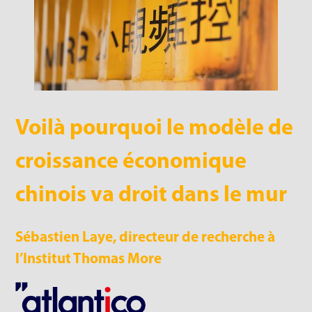
Voilà pourquoi le modèle de
croissance économique
chinois va droit dans le mur
Sébastien Laye, directeur de recherche à
l’Institut Thomas More