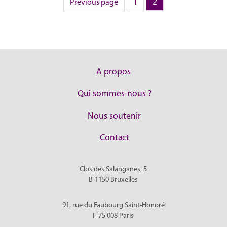
Page
Page
2
Pagination
Previous page
1
des
publications
A propos
Qui sommes-nous ?
Nous soutenir
Contact
Clos des Salanganes, 5
B-1150
Bruxelles
91, rue du Faubourg Saint-Honoré
F-75 008
Paris