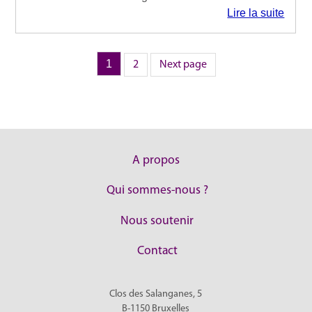
Lire la suite
Page
1
Page
Pagination
2
Next page
des
publications
A propos
Qui sommes-nous ?
Nous soutenir
Contact
Clos des Salanganes, 5
B-1150
Bruxelles