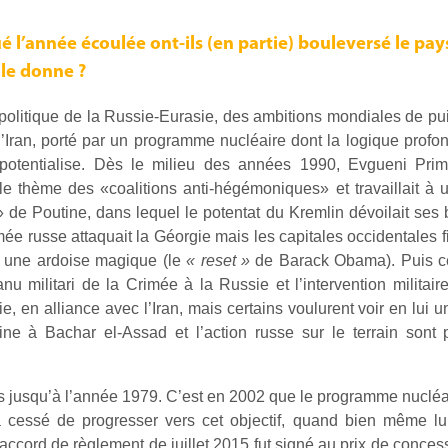
l’année écoulée ont-ils (en partie) bouleversé le pay
lle donne ?
opolitique de la Russie-Eurasie, des ambitions mondiales de p
Iran, porté par un programme nucléaire dont la logique profonde
potentialise. Dès le milieu des années 1990, Evgueni Prim
le thème des «coalitions anti-hégémoniques» et travaillait à 
de Poutine, dans lequel le potentat du Kremlin dévoilait ses bu
ée russe attaquait la Géorgie mais les capitales occidentales f
 une ardoise magique (le
« reset »
de Barack Obama). Puis ce
nu militari de la Crimée à la Russie et l’intervention milita
, en alliance avec l’Iran, mais certains voulurent voir en lui un
ine à Bachar el-Assad et l’action russe sur le terrain sont p
s jusqu’à l’année 1979. C’est en 2002 que le programme nucléai
’a cessé de progresser vers cet objectif, quand bien même lu
accord de règlement de juillet 2015 fut signé au prix de conces