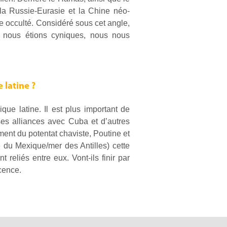
, la Russie-Eurasie et la Chine néo-
e occulté. Considéré sous cet angle,
 nous étions cyniques, nous nous
 latine ?
que latine. Il est plus important de
ses alliances avec Cuba et d’autres
ent du potentat chaviste, Poutine et
e du Mexique/mer des Antilles) cette
 reliés entre eux. Vont-ils finir par
cence.