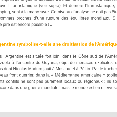
uve l’Iran islamique (voir supra). Et derrière l’Iran islamique
inping, sont à la manœuvre. Ce niveau d’analyse ne doit pas êtr
sommes proches d’une rupture des équilibres mondiaux. Si
 pire est encore possible ! ».
rgentine symbolise-t-elle une droitisation de l’Amérique
l’Argentine est située fort loin, dans le Cône sud de l’Améri
zuela à l’encontre du Guyana, objet de menaces explicites, 
s dont Nicolas Maduro jouit à Moscou et à Pékin. Par le truchem
veau front guerrier, dans la « Méditerranée américaine » (golf
ents conflits ne sont pas purement locaux ou régionaux ; ils sont
core dans une guerre mondiale, mais le monde est en efferves