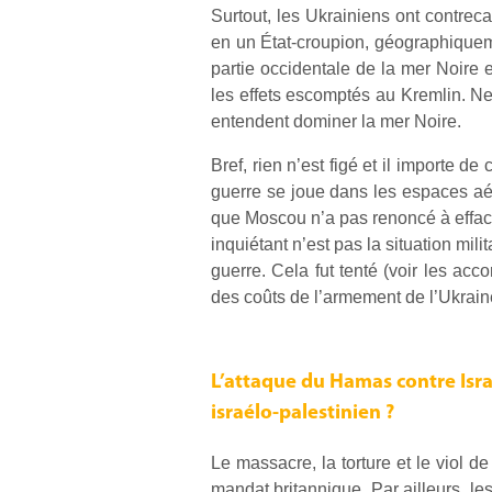
Surtout, les Ukrainiens ont contreca
en un État-croupion, géographiqueme
partie occidentale de la mer Noire e
les effets escomptés au Kremlin. N
entendent dominer la mer Noire.
Bref, rien n’est figé et il importe d
guerre se joue dans les espaces aéri
que Moscou n’a pas renoncé à efface
inquiétant n’est pas la situation mil
guerre. Cela fut tenté (voir les a
des coûts de l’armement de l’Ukrain
L’attaque du Hamas contre Israë
israélo-palestinien ?
Le massacre, la torture et le viol de
mandat britannique. Par ailleurs, les