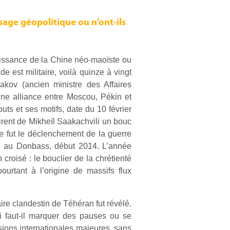
sage géopolitique ou n’ont-ils
uissance de la Chine néo-maoïste ou
 est militaire, voilà quinze à vingt
akov (ancien ministre des Affaires
une alliance entre Moscou, Pékin et
ts et ses motifs, date du 10 février
irent de Mikheïl Saakachvili un bouc
 fut le déclenchement de la guerre
ire au Donbass, début 2014. L’année
 croisé : le bouclier de la chrétienté
ourtant à l’origine de massifs flux
re clandestin de Téhéran fut révélé.
i faut-il marquer des pauses ou se
sions internationales majeures, sans