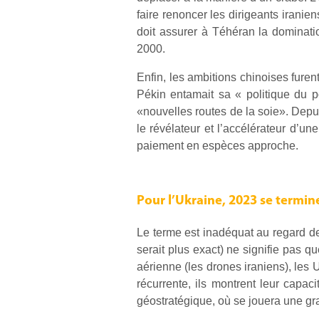
faire renoncer les dirigeants iranie
doit assurer à Téhéran la dominat
2000.
Enfin, les ambitions chinoises furen
Pékin entamait sa « politique du pol
«nouvelles routes de la soie». Depui
le révélateur et l’accélérateur d’un
paiement en espèces approche.
Pour l’Ukraine, 2023 se termin
Le terme est inadéquat au regard de
serait plus exact) ne signifie pas q
aérienne (les drones iraniens), les 
récurrente, ils montrent leur capa
géostratégique, où se jouera une gra