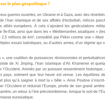
sur le plan géopolitique ?
Deux guerres ouvertes, en Ukraine et à Gaza, avec des réverbér
de l’Iran islamique et de ses affidés (Hezbollah, milices panch
rs alliés européens. À cela s’ajoutent les gesticulations milit
e île-Etat, ainsi que dans les « Méditerranées asiatiques » (le
de 2,5 millions de km², considéré par Pékin comme une
« Mare
iples essais balistiques, ou d’autres armes, d’un régime qui 
 », une coalition de puissances révisionnistes et perturbatric
ïste de Xi Jinping, l’Iran islamique d’Ali Khamenei et quel
ur l’Occident. Animés par un puissant ressentiment historique,
s pays, estiment que leur heure est venue. Les équilibres d
rait plus qu’à saigner à mort la « bête ». Ainsi Poutine s’inscri
r l’Occident et réduirait l’Europe, privée de son grand arrière
 manière, un retour à l’ère précolombienne, lorsque le sort de 
a masse eurasiatique.