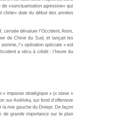
ie de «sanctuarisation agressive» qui
t chiite» date du début des années
, censée dévaluer l’Occident. Alors,
 mer de Chine du Sud, et lançait les
n somme, l’« opération spéciale » est
Occident a vécu à crédit : l’heure du
e « impasse stratégique » (« stase »
on sur Avdiïvka, sur fond d’offensive
ur la rive gauche du Dniepr. De façon
le de grande importance sur le plan