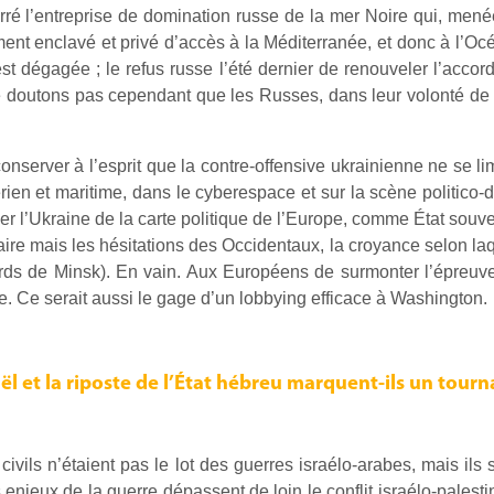
rré l’entreprise de domination russe de la mer Noire qui, menée
nt enclavé et privé d’accès à la Méditerranée, et donc à l’Océ
st dégagée ; le refus russe l’été dernier de renouveler l’accord
e doutons pas cependant que les Russes, dans leur volonté de c
e conserver à l’esprit que la contre-offensive ukrainienne ne se l
en et maritime, dans le cyberespace et sur la scène politico-di
r l’Ukraine de la carte politique de l’Europe, comme État souve
itaire mais les hésitations des Occidentaux, la croyance selon laqu
ccords de Minsk). En vain. Aux Européens de surmonter l’épreu
e. Ce serait aussi le gage d’un lobbying efficace à Washington.
l et la riposte de l’État hébreu marquent-ils un tourna
 civils n’étaient pas le lot des guerres israélo-arabes, mais ils
 enjeux de la guerre dépassent de loin le conflit israélo-palest