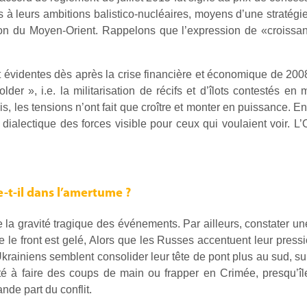
ns à leurs ambitions balistico-nucléaires, moyens d’une stratég
ion du Moyen-Orient. Rappelons que l’expression de «croissan
t évidentes dès après la crise financière et économique de 2008
der », i.e. la militarisation de récifs et d’îlots contestés en
s, les tensions n’ont fait que croître et monter en puissance. E
e dialectique des forces visible pour ceux qui voulaient voir. L’
e-t-il dans l’amertume ?
 la gravité tragique des événements. Par ailleurs, constater un
ue le front est gelé, Alors que les Russes accentuent leur pressi
Ukrainiens semblent consolider leur tête de pont plus au sud, s
cité à faire des coups de main ou frapper en Crimée, presqu’î
nde part du conflit.