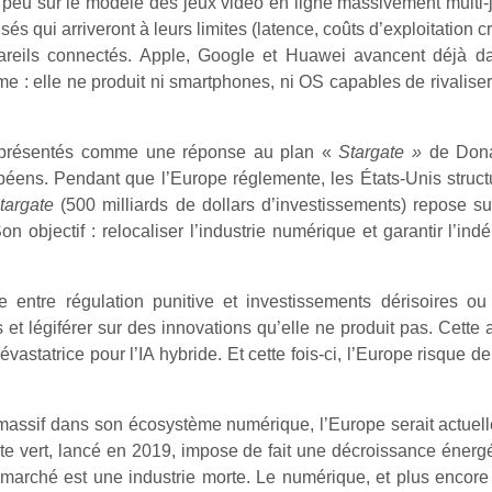
 peu sur le modèle des jeux vidéo en ligne massivement multi-
és qui arriveront à leurs limites (latence, coûts d’exploitation
areils connectés. Apple, Google et Huawei avancent déjà dan
me : elle ne produit ni smartphones, ni OS capables de rivali
, présentés comme une réponse au plan «
Stargate »
de Donal
opéens. Pendant que l’Europe réglemente, les États-Unis struc
targate
(500 milliards de dollars d’investissements) repose sur
. Son objectif : relocaliser l’industrie numérique et garantir l’
 entre régulation punitive et investissements dérisoires ou
 et légiférer sur des innovations qu’elle ne produit pas. Cette
vastatrice pour l’IA hybride. Et cette fois-ci, l’Europe risque
ssif dans son écosystème numérique, l’Europe serait actuelle
e vert, lancé en 2019, impose de fait une décroissance énergéti
 marché est une industrie morte. Le numérique, et plus encore 