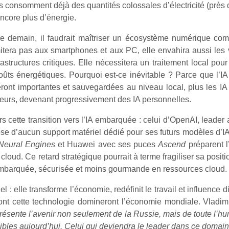
consomment déjà des quantités colossales d’électricité (près de
ncore plus d’énergie.
e demain, il faudrait maîtriser un écosystème numérique com
limitera pas aux smartphones et aux PC, elle envahira aussi le
structures critiques. Elle nécessitera un traitement local pour 
oûts énergétiques. Pourquoi est-ce inévitable ? Parce que l’IA 
seront importantes et sauvegardées au niveau local, plus les IA
sateurs, devenant progressivement des IA personnelles.
rs cette transition vers l’IA embarquée : celui d’OpenAI, leader
ose d’aucun support matériel dédié pour ses futurs modèles d’I
Neural Engines
et Huawei avec ses puces
Ascend
préparent l
 cloud. Ce retard stratégique pourrait à terme fragiliser sa posi
embarquée, sécurisée et moins gourmande en ressources cloud.
el : elle transforme l’économie, redéfinit le travail et influence 
eront cette technologie domineront l’économie mondiale. Vladimi
 représente l’avenir non seulement de la Russie, mais de toute l’
bles aujourd’hui. Celui qui deviendra le leader dans ce domai