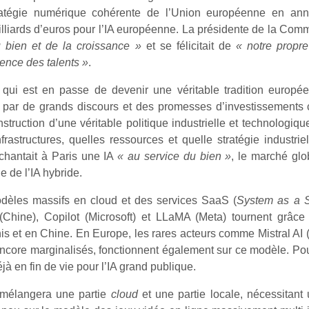
ratégie numérique cohérente de l’Union européenne en an
illiards d’euros pour l’IA européenne. La présidente de la Comm
 bien et de la croissance »
et se félicitait de
« notre propr
lence des talents »
.
e qui est en passe de devenir une véritable tradition europé
par de grands discours et des promesses d’investissements co
ruction d’une véritable politique industrielle et technologiqu
frastructures, quelles ressources et quelle stratégie industrie
chantait à Paris une IA
« au service du bien »
, le marché glo
e de l’IA hybride.
odèles massifs en cloud et des services SaaS (
System as a S
hine), Copilot (Microsoft) et LLaMA (Meta) tournent grâc
is et en Chine. En Europe, les rares acteurs comme Mistral AI
ncore marginalisés, fonctionnent également sur ce modèle. Pourt
jà en fin de vie pour l’IA grand publique.
e mélangera une partie
cloud
et une partie locale, nécessitant