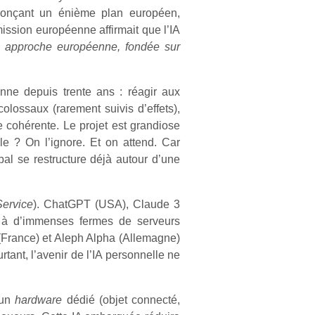
nonçant un énième plan européen,
ission européenne affirmait que l’IA
e approche européenne, fondée sur
enne depuis trente ans : réagir aux
lossaux (rarement suivis d’effets),
e cohérente. Le projet est grandiose
lle ? On l’ignore. Et on attend. Car
bal se restructure déjà autour d’une
ervice
). ChatGPT (USA), Claude 3
e à d’immenses fermes de serveurs
 (France) et Aleph Alpha (Allemagne)
ant, l’avenir de l’IA personnelle ne
 un
hardware
dédié (objet connecté,