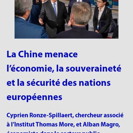
La Chine menace
l’économie, la souveraineté
et la sécurité des nations
européennes
Cyprien Ronze-Spillaert, chercheur associé
à l’Institut Thomas More, et Alban Magro,