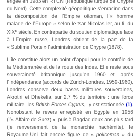
érigée en 1983 en RTCN (République turque de Chypre
du Nord). Cette complexité géopolitique s’enracine dans
la décomposition de l’Empire ottoman, l’« homme
malade de l’Europe » selon le tsar Nicolas Ier, au fil du
e
XIX
siècle. En contrepartie du soutien diplomatique face
à l’Empire russe, Londres obtient de la part de la
« Sublime Porte » l’administration de Chypre (1878).
L’île constitue alors un point d’appui pour le contrôle de
la Méditerranée et de la route des Indes. Elle reste sous
souveraineté britannique jusqu’en 1960 et, après
l’indépendance (accords de Zürich-Londres, 1959-1960),
Londres conserve deux bases militaires souveraines,
Akrotiri et Dhekelia, sur 2,7 % du territoire : une force
militaire, les
British Forces Cyprus
, y est stationnée
(1)
.
Nonobstant le revers enregistré en Egypte en 1956
(l’« Affaire de Suez) », puis à Bagdad deux ans plus tard
(le renversement de la monarchie hachémite), le
Royaume-Uni fait encore figure de «
policeman
» du