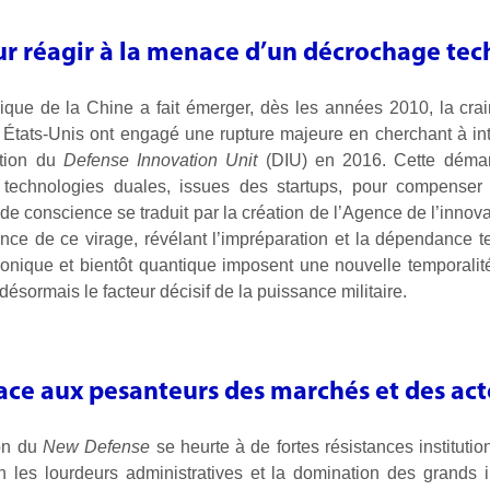
ur réagir à la menace d’un décrochage te
que de la Chine a fait émerger, dès les années 2010, la crai
 États-Unis ont engagé une rupture majeure en cherchant à inté
ation du
Defense Innovation Unit
(DIU) en 2016. Cette dém
 technologies duales, issues des startups, pour compenser 
e de conscience se traduit par la création de l’Agence de l’innov
ence de ce virage, révélant l’impréparation et la dépendance
ectronique et bientôt quantique imposent une nouvelle temporalit
ésormais le facteur décisif de la puissance militaire.
ace aux pesanteurs des marchés et des act
ion du
New Defense
se heurte à de fortes résistances institutio
es lourdeurs administratives et la domination des grands ind