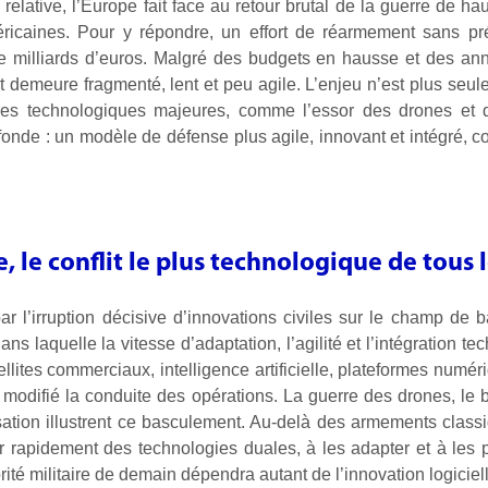
elative, l’Europe fait face au retour brutal de la guerre de ha
méricaines. Pour y répondre, un effort de réarmement sans 
e milliards d’euros. Malgré des budgets en hausse et des 
fort demeure fragmenté, lent et peu agile. L’enjeu n’est plus se
es technologiques majeures, comme l’essor des drones et de l
onde : un modèle de défense plus agile, innovant et intégré, c
e, le conflit le plus technologique de tous 
 l’irruption décisive d’innovations civiles sur le champ de bat
dans laquelle la vitesse d’adaptation, l’agilité et l’intégration
atellites commerciaux, intelligence artificielle, plateformes numé
difié la conduite des opérations. La guerre des drones, le bro
ation illustrent ce basculement. Au-delà des armements classi
r rapidement des technologies duales, à les adapter et à les p
rité militaire de demain dépendra autant de l’innovation logiciel