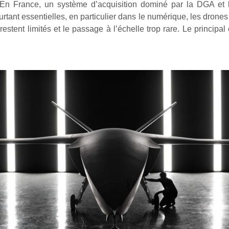
 En France, un système d’acquisition dominé par la DGA et le
tant essentielles, en particulier dans le numérique, les drones et 
restent limités et le passage à l’échelle trop rare. Le principa