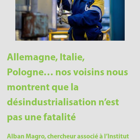
Allemagne, Italie,
Pologne… nos voisins nous
montrent que la
désindustrialisation n’est
pas une fatalité
Alban
Magro
, chercheur associé à l’Institut