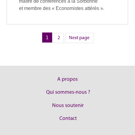
maître de conférences à la Sorbonne
et membre des « Economistes attérés ».
Page
1
Page
Pagination
2
Next page
des
publications
A propos
Qui sommes-nous ?
Nous soutenir
Contact