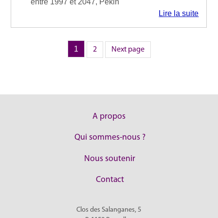
entre 1997 et 2047, Pékin
Lire la suite
Page
1
Page
Pagination
2
Next page
des
publications
A propos
Qui sommes-nous ?
Nous soutenir
Contact
Clos des Salanganes, 5