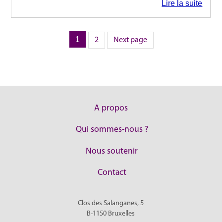
Lire la suite
Page
1
Page
Pagination
2
Next page
des
publications
A propos
Qui sommes-nous ?
Nous soutenir
Contact
Clos des Salanganes, 5
B-1150
Bruxelles