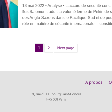
13 mai 2022 • Analyse • L’accord de sécurité conclu 
îles Salomon traduit la volonté ferme de Pékin de s
des Anglo-Saxons dans le Pacifique-Sud et de pour
rôle en matière de sécurité internationale. Il consti
Page
1
Page
2
Next page
A propos
Q
91, rue du Faubourg Saint-Honoré
F-75 008
Paris