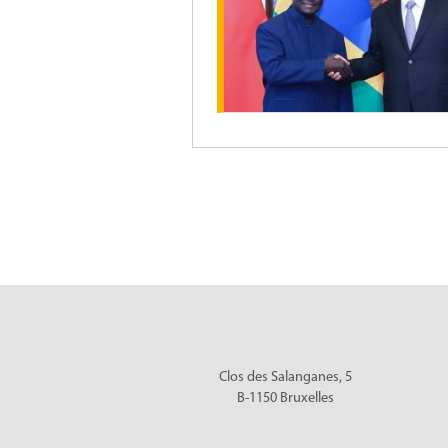
Pagination
des
publications
Clos des Salanganes, 5
B-1150
Bruxelles