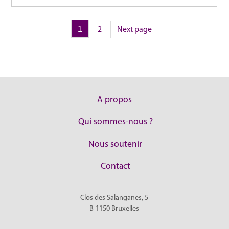
Page
1
Page
Pagination
2
Next page
des
publications
A propos
Qui sommes-nous ?
Nous soutenir
Contact
Clos des Salanganes, 5
B-1150
Bruxelles