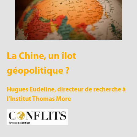
La Chine, un îlot
géopolitique ?
Hugues Eudeline, directeur de recherche à
l’Institut Thomas More