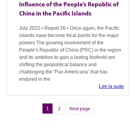
Influence of the People’s Republic of
China in the Pacific Islands
July 2022 • Report 26 • Once again, the Pacific
islands have become focal points for the major
powers The growing involvement of the
People’s Republic of China (PRC) in the region
and its ambition to gain a lasting foothold are
shifting the geopolitical balance and
challenging the “Pax Americana” that has
endured in the
Lire la suite
Page
1
Page
Pagination
2
Next page
des
publications