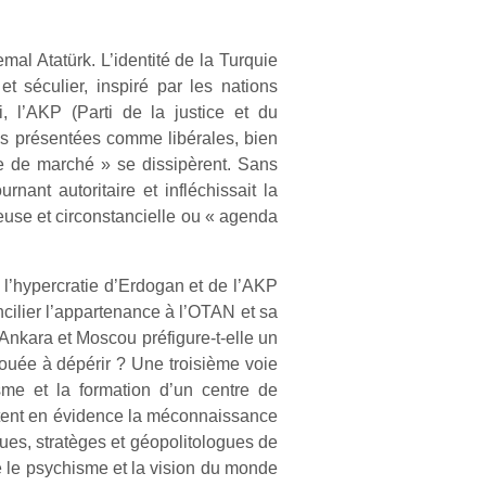
l Atatürk. L’identité de la Turquie
t séculier, inspiré par les nations
, l’AKP (Parti de la justice et du
mes présentées comme libérales, bien
ue de marché » se dissipèrent. Sans
nant autoritaire et infléchissait la
euse et circonstancielle ou « agenda
 l’hypercratie d’Erdogan et de l’AKP
ncilier l’appartenance à l’OTAN et sa
 Ankara et Moscou préfigure-t-elle un
vouée à dépérir ? Une troisième voie
sme et la formation d’un centre de
ttent en évidence la méconnaissance
ques, stratèges et géopolitologues de
e le psychisme et la vision du monde