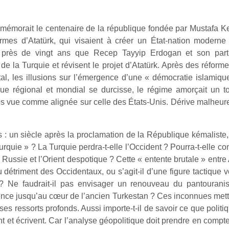
émorait le centenaire de la république fondée par Mustafa Kema
mes d’Atatürk, qui visaient à créer un État-nation moderne e
ci près de vingt ans que Recep Tayyip Erdogan et son parti
de la Turquie et révisent le projet d’Atatürk. Après des réfor
al, les illusions sur l’émergence d’une « démocratie islamiq
ue régional et mondial se durcisse, le régime amorçait un tour
ps vue comme alignée sur celle des États-Unis. Dérive malheur
: un siècle après la proclamation de la République kémaliste,
urquie » ? La Turquie perdra-t-elle l’Occident ? Pourra-t-elle co
a Russie et l’Orient despotique ? Cette « entente brutale » entre
détriment des Occidentaux, ou s’agit-il d’une figure tactique 
? Ne faudrait-il pas envisager un renouveau du pantourani
luence jusqu’au cœur de l’ancien Turkestan ? Ces inconnues me
es ressorts profonds. Aussi importe-t-il de savoir ce que politi
t et écrivent. Car l’analyse géopolitique doit prendre en compt