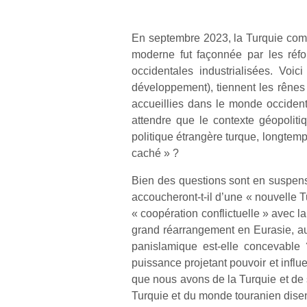
En septembre 2023, la Turquie comm
moderne fut façonnée par les réfor
occidentales industrialisées. Voi
développement), tiennent les rênes 
accueillies dans le monde occident
attendre que le contexte géopolitiq
politique étrangère turque, longtem
caché » ?
Bien des questions sont en suspens 
accoucheront-t-il d’une « nouvelle T
« coopération conflictuelle » avec l
grand réarrangement en Eurasie, au 
panislamique est-elle concevable 
puissance projetant pouvoir et inf
que nous avons de la Turquie et de s
Turquie et du monde touranien disen